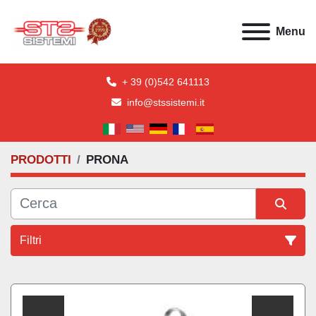
Menu
+ 39 (0)542 641113
info@stssistemi.it
PRODOTTI
PRONA
Filtri
Tutte le categorie