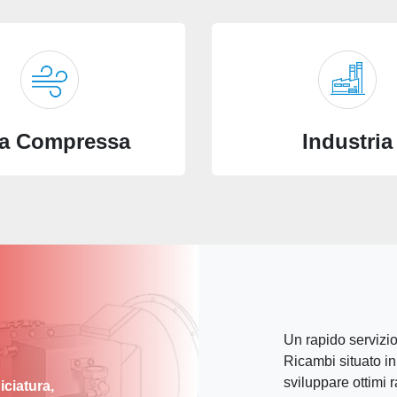
ia Compressa
Industria
Un rapido servizi
Ricambi situato i
sviluppare ottimi r
iciatura,