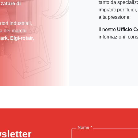
tanto da specializ
zature di
impianti per fluid
alta pressione.
ori industriali,
Il nostro
Ufficio 
ta dei marchi
informazioni, cons
k, Elgi-rotair,
Nome *
wsletter