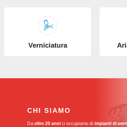
Verniciatura
Ar
CHI SIAMO
Da
oltre 20 anni
ci occupiamo di
impianti di vern