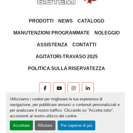
PRODOTTI
NEWS
CATALOGO
MANUTENZIONI PROGRAMMATE
NOLEGGIO
ASSISTENZA
CONTATTI
AGITATORI-TRAVASO 2025
POLITICA SULLA RISERVATEZZA
facebook
youtube
instagram
linkedin
Utilizziamo i cookie per migliorare la tua esperienza di
Machinio System
sito web di
Machinio
navigazione, per pubblicare annunci o contenuti personalizzati e
per analizzare il nostro traffico. Cliccando su "Accetta tutto",
Personalizza le preferenze sui Cookies
acconsenti al nostro utilizzo dei cookie.
Accettare
Rifiutare
Per saperne di più