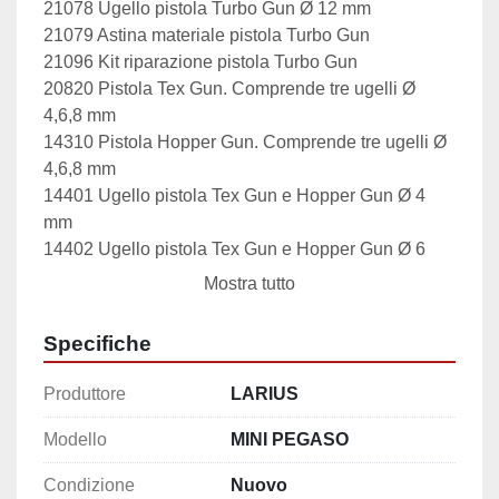
21078 Ugello pistola Turbo Gun Ø 12 mm

21079 Astina materiale pistola Turbo Gun

21096 Kit riparazione pistola Turbo Gun

20820 Pistola Tex Gun. Comprende tre ugelli Ø 
4,6,8 mm

14310 Pistola Hopper Gun. Comprende tre ugelli Ø 
4,6,8 mm

14401 Ugello pistola Tex Gun e Hopper Gun Ø 4 
mm

14402 Ugello pistola Tex Gun e Hopper Gun Ø 6 
mm

Mostra tutto
14403 Ugello pistola Tex Gun e Hopper Gun Ø 8 
mm

Specifiche
14405 Astina materiale pistola Tex Gun e Hopper 
Gun

Produttore
LARIUS
14404 Raccordo vite regolazione astina Pistola Tex 
Gun – Pistola Hopper Gun

Modello
MINI PEGASO
14407 Vite regolazione astina pistola Tex Gun e 
Condizione
Nuovo
Hopper Gun
