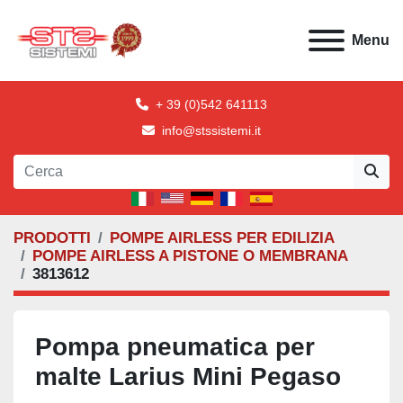
Menu
+ 39 (0)542 641113
info@stssistemi.it
PRODOTTI
POMPE AIRLESS PER EDILIZIA
POMPE AIRLESS A PISTONE O MEMBRANA
3813612
Pompa pneumatica per
malte Larius Mini Pegaso