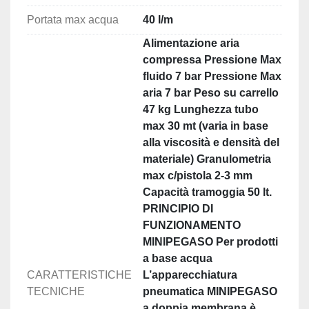
14406 Kit pistola Tex Gun e Hopper Gun

Portata max acqua
40 l/m
20830 Tubo Ø interno19 mm.x26 mt. 5

Alimentazione aria
20835 Tubo Ø interno19 mm.x26 mt.10

compressa Pressione Max
20840 Tubo Ø interno19 mm.x26 mt. 15

fluido 7 bar Pressione Max
30535 Tubo pompa peristaltica

aria 7 bar Peso su carrello
30575 Tubo pistola 25×33 mt.10

47 kg Lunghezza tubo
30588 Sfere spugna pulizia tubo pompa peristaltica 
max 30 mt (varia in base
(10+10)

alla viscosità e densità del
18241 Serbatoio a caduta lt.50

materiale) Granulometria
18242 Serbatoio a caduta lt.50 su carrello

max c/pistola 2-3 mm
217550 Miscelatore elettrico portatile MX850 850 W

Capacità tramoggia 50 lt.
217560 Miscelatore elettrico portatile MX1100 1080 
PRINCIPIO DI
W

FUNZIONAMENTO
217570 Miscelatore elettrico portatile MX1100E 
MINIPEGASO Per prodotti
1080 W

a base acqua
Kit

CARATTERISTICHE
L’apparecchiatura
40332 Guarnizioni motore

TECNICHE
pneumatica MINIPEGASO
40336/1 Kit Sedi sfera L4 anti abrasivo

a doppia membrana è
40337/1 Kit Membrana L4 anti abrasivo