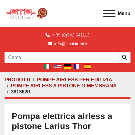
Menu
+ 39 (0)542 641113
info@stssistemi.it
PRODOTTI
POMPE AIRLESS PER EDILIZIA
POMPE AIRLESS A PISTONE O MEMBRANA
3813620
Pompa elettrica airless a
pistone Larius Thor