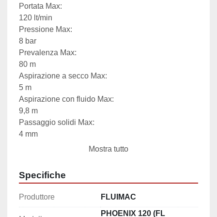
Portata Max:

120 lt/min

Pressione Max:

8 bar

Prevalenza Max:

80 m

Aspirazione a secco Max:

5 m

Aspirazione con fluido Max:

9,8 m

Passaggio solidi Max:

4 mm

Livello rumorosità:

Mostra tutto
72 dB

Viscosità Max:

Specifiche
25.000 cps
Produttore
FLUIMAC
PHOENIX 120 (FL