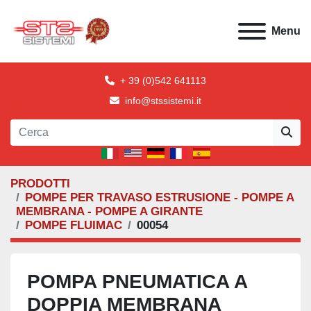
Menu
+ 39 (0)542 641113
info@stssistemi.it
PRODOTTI
POMPE PER TRAVASO ESTRUSIONE - POMPE A
MEMBRANA - POMPE A GIRANTE
POMPE FLUIMAC
00054
POMPA PNEUMATICA A
DOPPIA MEMBRANA