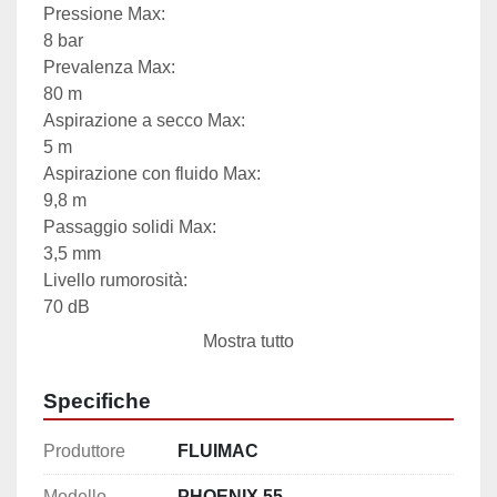
Pressione Max:

8 bar

Prevalenza Max:

80 m

Aspirazione a secco Max:

5 m

Aspirazione con fluido Max:

9,8 m

Passaggio solidi Max:

3,5 mm

Livello rumorosità:

70 dB

Viscosità Max:

Mostra tutto
20.000 cps
Specifiche
Produttore
FLUIMAC
Modello
PHOENIX 55