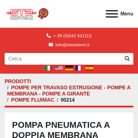
Menu
+ 39 (0)542 641113
info@stssistemi.it
PRODOTTI
POMPE PER TRAVASO ESTRUSIONE - POMPE A
MEMBRANA - POMPE A GIRANTE
POMPE FLUIMAC
00214
POMPA PNEUMATICA A
DOPPIA MEMBRANA