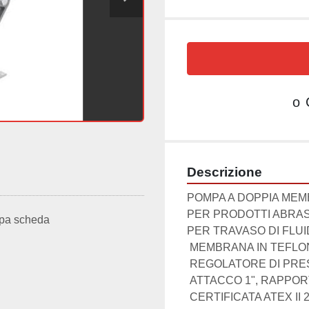
o
Descrizione
POMPA A DOPPIA MEM
PER PRODOTTI ABRASI
pa scheda
PER TRAVASO DI FLUID
 MEMBRANA IN TEFLON

 REGOLATORE DI PRESSIONE

 ATTACCO 1", RAPPORTO 1:1

 CERTIFICATA ATEX II 2 G c IIB T 4
