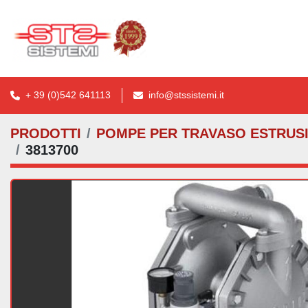
+ 39 (0)542 641113
info@stssistemi.it
PRODOTTI
POMPE PER TRAVASO ESTRUSI
3813700