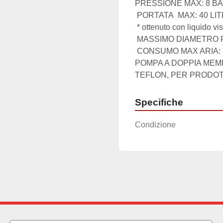
PRESSIONE MAX: 8 BA
 PORTATA  MAX: 40 LITRI/MINUTO *

 * ottenuto con liquido viscoso come l'acqua

 MASSIMO DIAMETRO PARTI SOLIDE: 3 MM

 CONSUMO MAX ARIA: 190 LITRI/MINUTO

POMPA A DOPPIA MEM
TEFLON, PER PRODOTT
Specifiche
Condizione