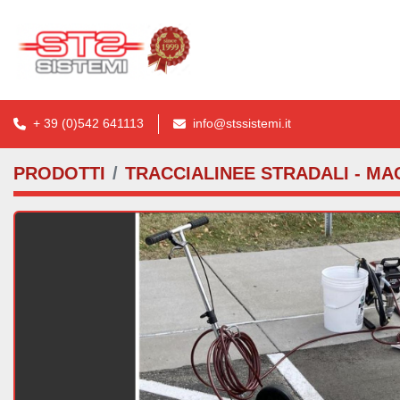
+ 39 (0)542 641113
info@stssistemi.it
PRODOTTI
TRACCIALINEE STRADALI - MA