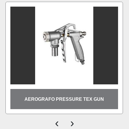
POMPA ELETTRIC
PRESSURE TEX GUN
P
‹
›