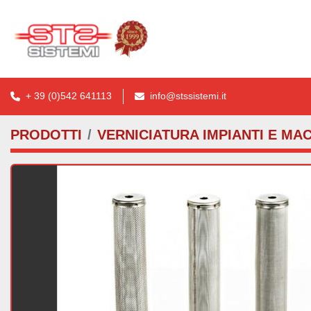
+ 39 (0)542 641113
info@stssistemi.it
PRODOTTI
VERNICIATURA IMPIANTI E MA