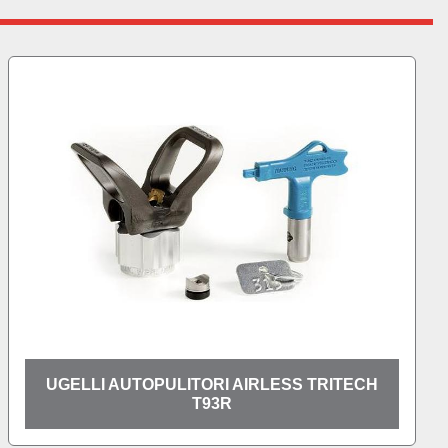
TORI AIRLESS TRITECH
FILTRI ASPIRA
T93R