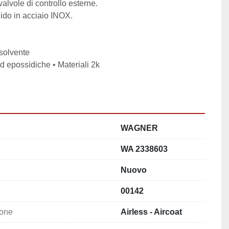
 valvole di controllo esterne.
quido in acciaio INOX.
 solvente
ed epossidiche • Materiali 2k
WAGNER
WA 2338603
Nuovo
00142
ione
Airless - Aircoat