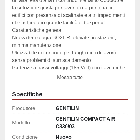
un’alta resa d’aria in continuo. Pertanto C330/03 è 
la soluzione giusta per lavori di carpenteria, in 
edifici con presenza di scalinate e altri impedimenti 
che richiedono grande facilità di trasporto.

Caratteristiche generali

Nuova tecnologia BOXER, elevate prestazioni, 
minima manutenzione

Utilizzabile in continuo per lunghi cicli di lavoro 
senza problemi di surriscaldamento

Partenze a bassi voltaggi (185 Volt) con cavi anche 
di lunghe dimensioni

Mostra tutto
Organo pompante a secco, non necessita di cambio 
olio e manutenzioni costose

Specifiche
Manico telescopico allungabile e ruote di grandi 
dimensioni per un’incredibile facilità di trasporto

Produttore
GENTILIN
Ridotto inquinamento acustico

GENTILIN COMPACT AIR
Testato per 3000 ore di lavoro in continuo

Modello
C330/03
Condizione
Nuovo