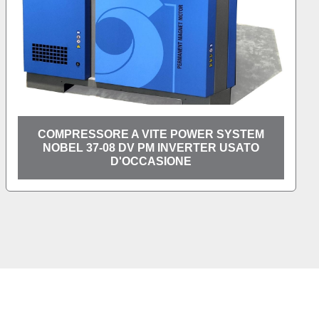
 VITE POWER SYSTEM
POMPA AIRLESS 
 PM INVERTER USATO
PROSP
CCASIONE