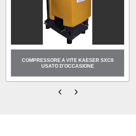
COMPRESSORE A
A VITE KAESER SXC8
NOBEL 37-08 DV
 D'OCCASIONE
D'O
‹
›