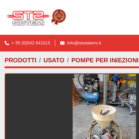
+ 39 (0)542 641113
info@stssistemi.it
PRODOTTI
USATO
POMPE PER INIEZION