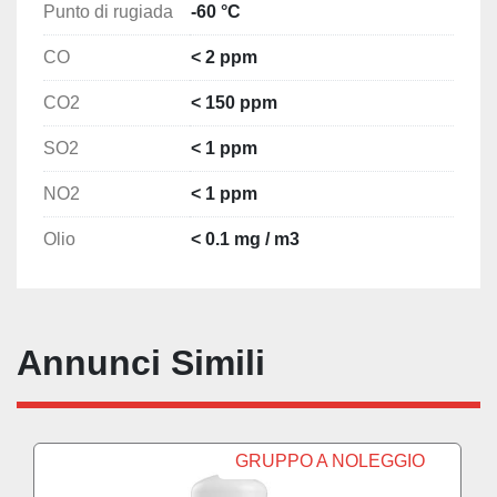
Punto di rugiada
-60 °C
CO
< 2 ppm
CO2
< 150 ppm
SO2
< 1 ppm
NO2
< 1 ppm
Olio
< 0.1 mg / m3
Annunci Simili
GRUPPO A NOLEGGIO