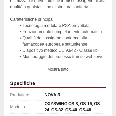
ottimizzato e brevettato che fornisce ossigeno di alta 
qualità a qualsiasi tipo di struttura sanitaria. 
Caratteristiche principali
Tecnologia modulare PSA brevettata
Funzionamento completamente automatico
Qualità dell’ossigeno conforme alla 
farmacopea europea e statunitense
Dispositivo medico CE 93/42 - Classe IIb
Monitoraggio del processo tramite webserver 
Vantaggi 
Mostra tutto
Portatata adattabile: design modulare
Sicuro: Basse pressioni operative, nessun 
Specifiche
deposito pericoloso n Economico: Bassi costi 
operativi, facilmente espandibile
Produttore
NOVAIR
Conveniente: Completamente automatico e 
OXYSWING OS-8, OS-16, OS-
non presidiato
Modello
24, OS-32, OS-40, OS-48
Funzionamento automatizzato in modalità 