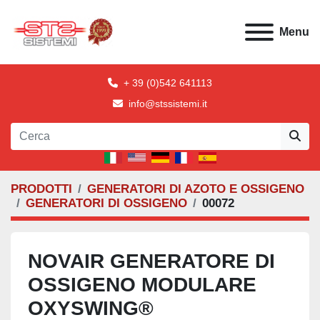
Menu
+ 39 (0)542 641113
info@stssistemi.it
PRODOTTI
GENERATORI DI AZOTO E OSSIGENO
GENERATORI DI OSSIGENO
00072
NOVAIR GENERATORE DI
OSSIGENO MODULARE
OXYSWING®