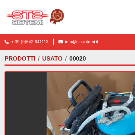
+ 39 (0)542 641113
info@stssistemi.it
PRODOTTI
USATO
00020