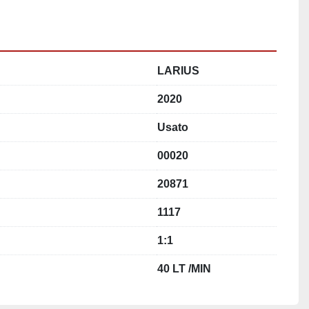
LARIUS
2020
Usato
00020
20871
1117
1:1
40 LT /MIN