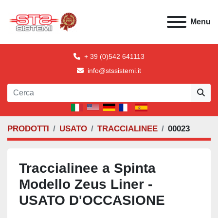
Menu
+ 39 (0)542 641113
info@stssistemi.it
PRODOTTI
USATO
TRACCIALINEE
00023
Traccialinee a Spinta
Modello Zeus Liner -
USATO D'OCCASIONE