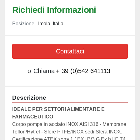
Richiedi Informazioni
Posizione:
Imola, Italia
Contattaci
o
Chiama
+ 39 (0)542 641113
Descrizione
IDEALE PER SETTORI ALIMENTARE E 
FARMACEUTICO
Corpo pompa in acciaio INOX AISI 316 - Membrane 
Teflon/Hytrel - Sfere PTFE/INOX sedi Sfera INOX.
Certificazione ATEX zona 1 ( EX II3/3 G Ex h IIC T4 