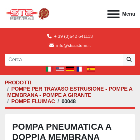
Menu
+ 39 (0)542 641113
info@stssistemi.it
PRODOTTI
POMPE PER TRAVASO ESTRUSIONE - POMPE A
MEMBRANA - POMPE A GIRANTE
POMPE FLUIMAC
00048
POMPA PNEUMATICA A
DOPPIA MEMBRANA