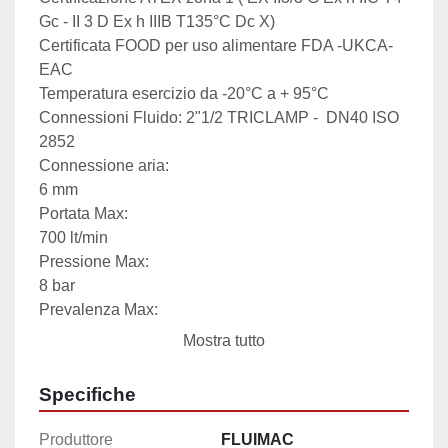
Gc - II 3 D Ex h IIIB T135°C Dc X)
Certificata FOOD per uso alimentare FDA -UKCA-
EAC
Temperatura esercizio da -20°C a + 95°C
Connessioni Fluido: 2"1/2 TRICLAMP -  DN40 ISO 
2852

Connessione aria:

6 mm

Portata Max:

700 lt/min

Pressione Max:

8 bar

Prevalenza Max:

80 m

Mostra tutto
Aspirazione a secco Max:

5 m

Specifiche
Aspirazione con fluido Max:

9,8 m

Produttore
FLUIMAC