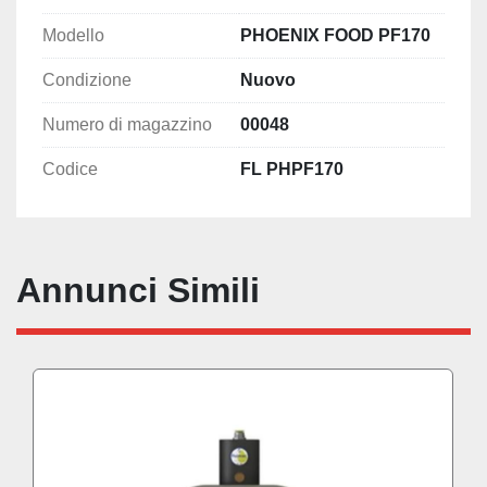
Passaggio solidi Max:

8,5 mm

Modello
PHOENIX FOOD PF170
Livello rumorosità:

Condizione
Nuovo
78 dB

Viscosità Max:

Numero di magazzino
00048
50.000 cps
Codice
FL PHPF170
Annunci Simili