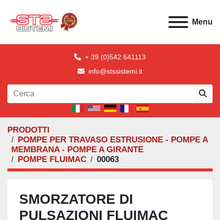
Menu
+ 39 (0)542 641113
info@stssistemi.it
PRODOTTI
POMPE PER TRAVASO ESTRUSIONE - POMPE A
MEMBRANA - POMPE A GIRANTE
POMPE FLUIMAC
00063
SMORZATORE DI
PULSAZIONI FLUIMAC