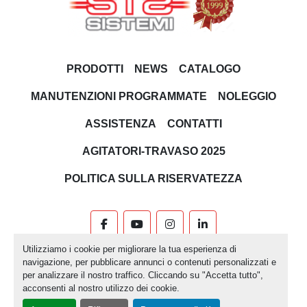
PRODOTTI
NEWS
CATALOGO
MANUTENZIONI PROGRAMMATE
NOLEGGIO
ASSISTENZA
CONTATTI
AGITATORI-TRAVASO 2025
POLITICA SULLA RISERVATEZZA
facebook
youtube
instagram
linkedin
Utilizziamo i cookie per migliorare la tua esperienza di
Machinio System
sito web di
Machinio
navigazione, per pubblicare annunci o contenuti personalizzati e
per analizzare il nostro traffico. Cliccando su "Accetta tutto",
Personalizza le preferenze sui Cookies
acconsenti al nostro utilizzo dei cookie.