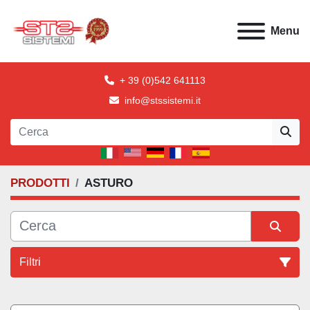
Menu
+ 39 (0)542 641113
info@stssistemi.it
PRODOTTI
ASTURO
Filtri
Tutte le categorie