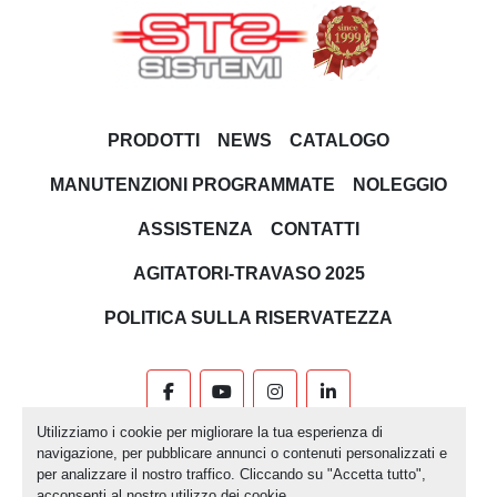
PRODOTTI
NEWS
CATALOGO
MANUTENZIONI PROGRAMMATE
NOLEGGIO
ASSISTENZA
CONTATTI
AGITATORI-TRAVASO 2025
POLITICA SULLA RISERVATEZZA
facebook
youtube
instagram
linkedin
Utilizziamo i cookie per migliorare la tua esperienza di
Machinio System
sito web di
Machinio
navigazione, per pubblicare annunci o contenuti personalizzati e
per analizzare il nostro traffico. Cliccando su "Accetta tutto",
Personalizza le preferenze sui Cookies
acconsenti al nostro utilizzo dei cookie.