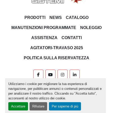
PRODOTTI
NEWS
CATALOGO
MANUTENZIONI PROGRAMMATE
NOLEGGIO
ASSISTENZA
CONTATTI
AGITATORI-TRAVASO 2025
POLITICA SULLA RISERVATEZZA
facebook
youtube
instagram
linkedin
Utilizziamo i cookie per migliorare la tua esperienza di
Machinio System
sito web di
Machinio
navigazione, per pubblicare annunci o contenuti personalizzati e
per analizzare il nostro traffico. Cliccando su "Accetta tutto",
Personalizza le preferenze sui Cookies
acconsenti al nostro utilizzo dei cookie.
Accettare
Rifiutare
Per saperne di più