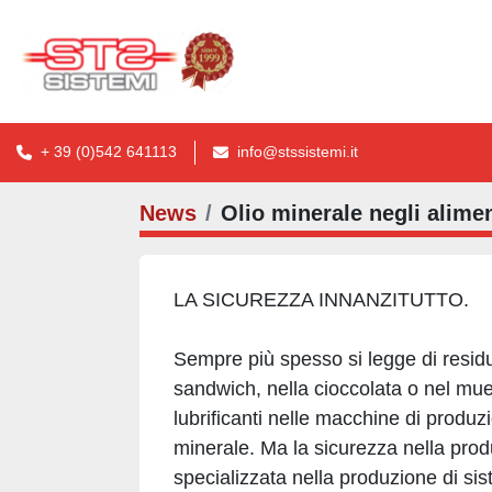
+ 39 (0)542 641113
info@stssistemi.it
News
Olio minerale negli alime
LA SICUREZZA INNANZITUTTO.
Sempre più spesso si legge di residui
sandwich, nella cioccolata o nel muesl
lubrificanti nelle macchine di produz
minerale. Ma la sicurezza nella pro
specializzata nella produzione di sis