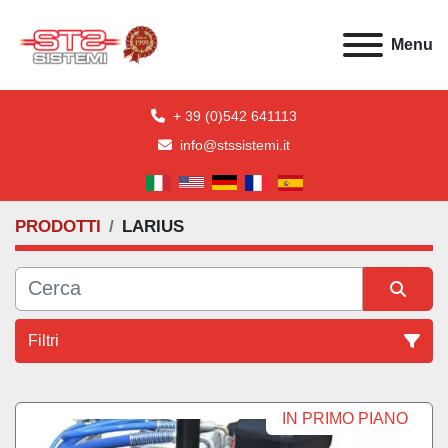
Menu
+ 39 (0)542 641113
info@stssistemi.it
PRODOTTI
LARIUS
Filtri
Tutte le categorie
IN PRIMO PIANO