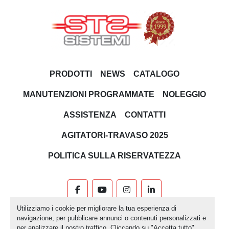
PRODOTTI
NEWS
CATALOGO
MANUTENZIONI PROGRAMMATE
NOLEGGIO
ASSISTENZA
CONTATTI
AGITATORI-TRAVASO 2025
POLITICA SULLA RISERVATEZZA
facebook
youtube
instagram
linkedin
Utilizziamo i cookie per migliorare la tua esperienza di
Machinio System
sito web di
Machinio
navigazione, per pubblicare annunci o contenuti personalizzati e
per analizzare il nostro traffico. Cliccando su "Accetta tutto",