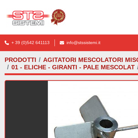
+ 39 (0)542 641113
info@stssistemi.it
PRODOTTI
AGITATORI MESCOLATORI MISC
01 - ELICHE - GIRANTI - PALE MESCOLAT