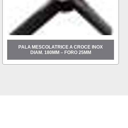
ESCOLATRICE A CROCE INOX
FRUSTE A S
AM. 180MM – FORO 25MM