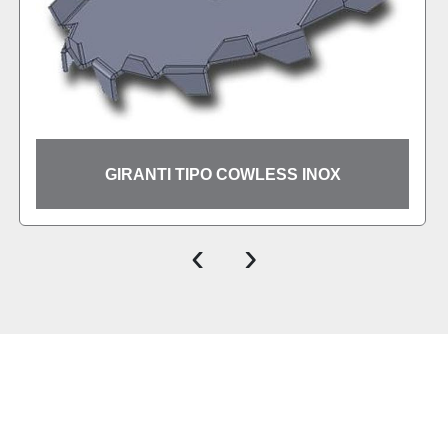
PALA M
RANTI TIPO COWLESS INOX
DI
‹
›