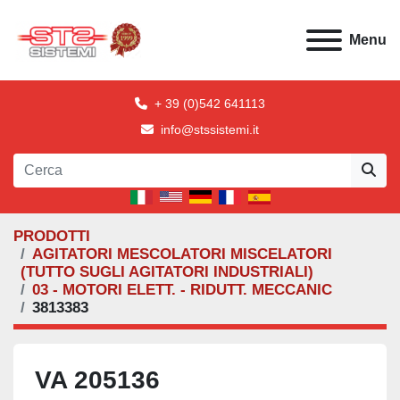
Menu
+ 39 (0)542 641113
info@stssistemi.it
PRODOTTI
AGITATORI MESCOLATORI MISCELATORI
(TUTTO SUGLI AGITATORI INDUSTRIALI)
03 - MOTORI ELETT. - RIDUTT. MECCANIC
3813383
VA 205136