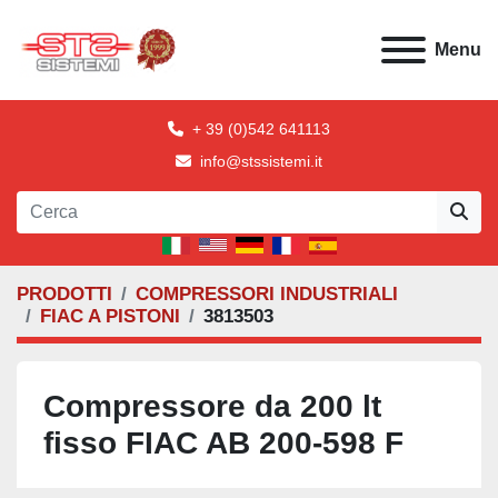
Menu
+ 39 (0)542 641113
info@stssistemi.it
PRODOTTI
COMPRESSORI INDUSTRIALI
FIAC A PISTONI
3813503
Compressore da 200 lt
fisso FIAC AB 200-598 F