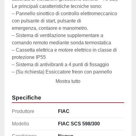
Le principali caratteristiche tecniche sono:

– Pannello sinottico di controllo elettromeccanico 
con pulsante di start, pulsante di

emergenza, contaore e manometro.

– Sistema di ventilazione supplementare a 
comando remoto mediante sonda termostatica

– Cassetta elettrica e motore elettrico in classe di 
protezione IP55

– Sistema di antivibranti a 4 punti di fissaggio

– (Su richiesta) Essiccatore freon con pannello 
elettronico di serie per il controllo e mantenimento

Mostra tutto
del punto di rugiada, temporizzazione dello scarico 
di condensa e visualizzazione

Specifiche
della condizione operativa.
Produttore
FIAC
Modello
FIAC SCS 598/300