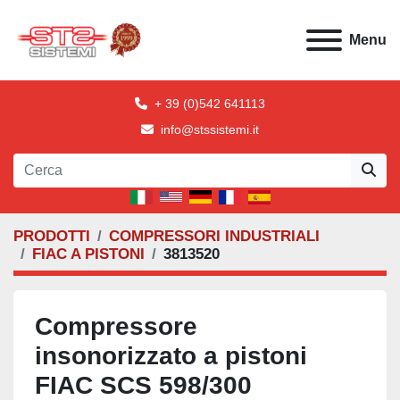
Menu
+ 39 (0)542 641113
info@stssistemi.it
PRODOTTI
COMPRESSORI INDUSTRIALI
FIAC A PISTONI
3813520
Compressore
insonorizzato a pistoni
FIAC SCS 598/300