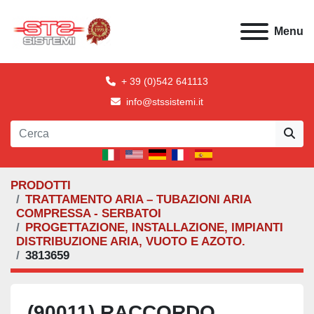
Menu
+ 39 (0)542 641113
info@stssistemi.it
PRODOTTI
TRATTAMENTO ARIA – TUBAZIONI ARIA
COMPRESSA - SERBATOI
PROGETTAZIONE, INSTALLAZIONE, IMPIANTI
DISTRIBUZIONE ARIA, VUOTO E AZOTO.
3813659
(90011) RACCORDO