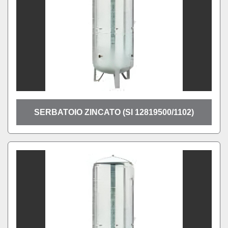
SERBATOIO ZINCATO (SI 12819500/1102)