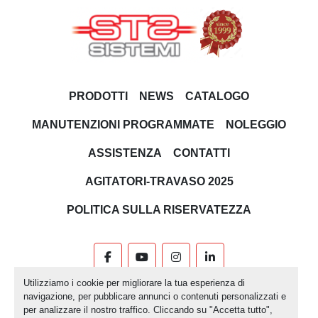
PRODOTTI
NEWS
CATALOGO
MANUTENZIONI PROGRAMMATE
NOLEGGIO
ASSISTENZA
CONTATTI
AGITATORI-TRAVASO 2025
POLITICA SULLA RISERVATEZZA
facebook
youtube
instagram
linkedin
Utilizziamo i cookie per migliorare la tua esperienza di
Machinio System
sito web di
Machinio
navigazione, per pubblicare annunci o contenuti personalizzati e
per analizzare il nostro traffico. Cliccando su "Accetta tutto",
Personalizza le preferenze sui Cookies