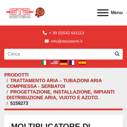
Menu
+ 39 (0)542 641113
info@stssistemi.it
PRODOTTI
TRATTAMENTO ARIA – TUBAZIONI ARIA
COMPRESSA - SERBATOI
PROGETTAZIONE, INSTALLAZIONE, IMPIANTI
DISTRIBUZIONE ARIA, VUOTO E AZOTO.
5159273
MOLTIPLICATORE DI