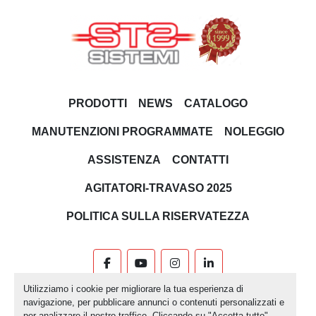
PRODOTTI
NEWS
CATALOGO
MANUTENZIONI PROGRAMMATE
NOLEGGIO
ASSISTENZA
CONTATTI
AGITATORI-TRAVASO 2025
POLITICA SULLA RISERVATEZZA
facebook
youtube
instagram
linkedin
Utilizziamo i cookie per migliorare la tua esperienza di
Machinio System
sito web di
Machinio
navigazione, per pubblicare annunci o contenuti personalizzati e
per analizzare il nostro traffico. Cliccando su "Accetta tutto",