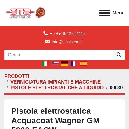
Menu
+ 39 (0)542 641113
info@stssistemi.it
PRODOTTI
VERNICIATURA IMPIANTI E MACCHINE
PISTOLE ELETTROSTATICHE A LIQUIDO
00039
Pistola elettrostatica
Acquacoat Wagner GM