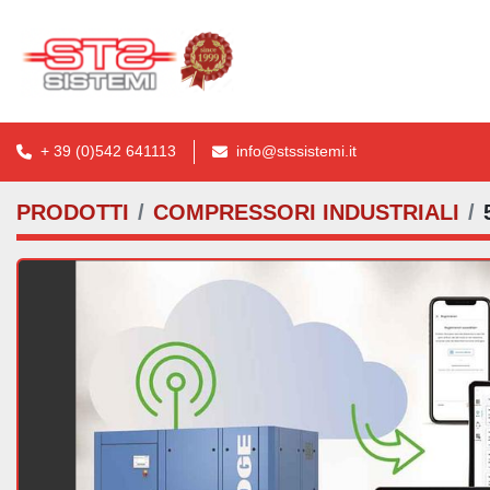
+ 39 (0)542 641113
info@stssistemi.it
PRODOTTI
COMPRESSORI INDUSTRIALI