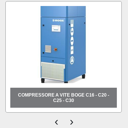
 -
COMPRESSORE A VITE CON INVERTE
BOGE C16F - C20F - C25F - C30F
‹
›