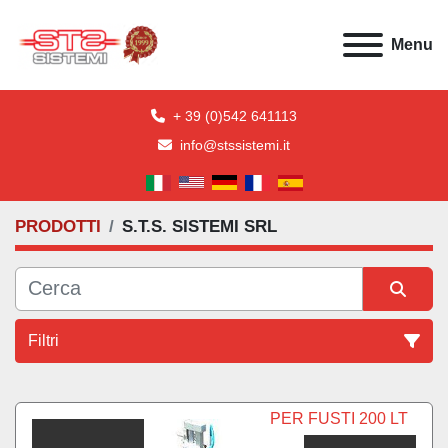
Menu
+ 39 (0)542 641113
info@stssistemi.it
PRODOTTI
S.T.S. SISTEMI SRL
Filtri
Tutte le categorie
PER FUSTI 200 LT