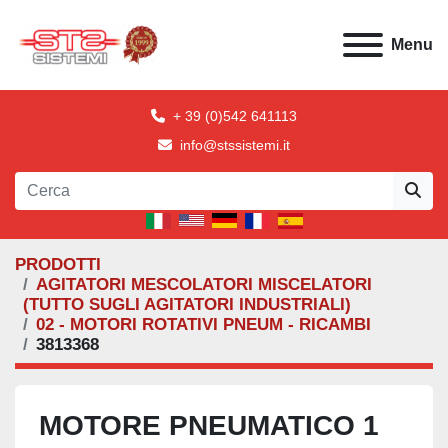
Menu
+ 39 (0)542 641113
info@stssistemi.it
PRODOTTI
AGITATORI MESCOLATORI MISCELATORI
(TUTTO SUGLI AGITATORI INDUSTRIALI)
02 - MOTORI ROTATIVI PNEUM - RICAMBI
3813368
MOTORE PNEUMATICO 1