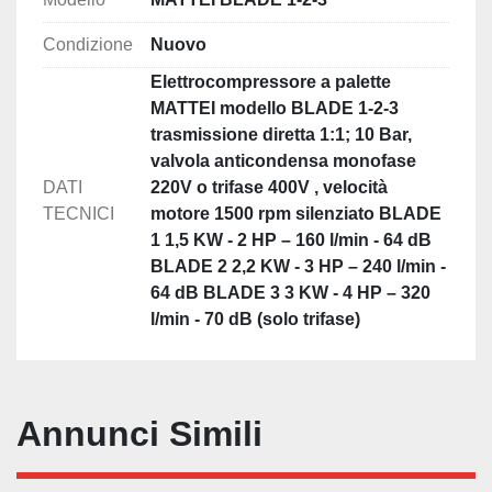
condizioni di sottoutilizzo, la condensazione 
Condizione
Nuovo
nell’olio dell’umidità contenuta nell’aria. La speciale 
valvola anticondensa assicura il raggiungimento 
Elettrocompressore a palette
della temperatura operativa ottimale, garantendo un 
MATTEI modello BLADE 1-2-3
funzionamento costante nel tempo.

trasmissione diretta 1:1; 10 Bar,
Semplicità di Manutenzione: La Serie BLADE 
valvola anticondensa monofase
richiede pochissima manutenzione. Per facilitare le 
DATI
220V o trifase 400V , velocità
poche operazioni richieste, i compressori BLADE 
TECNICI
motore 1500 rpm silenziato BLADE
sono dotati di un solo e completo kit di 
1 1,5 KW - 2 HP – 160 l/min - 64 dB
manutenzione.

BLADE 2 2,2 KW - 3 HP – 240 l/min -
Facili da Installare: I compressori della Serie 
64 dB BLADE 3 3 KW - 4 HP – 320
BLADE non necessitano di fondazioni e fissaggio. 
l/min - 70 dB (solo trifase)
E’ sufficiente appoggiarli su di una superficie piana. 
Vengono forniti completi di cavo e spina di 
alimentazione.
Annunci Simili