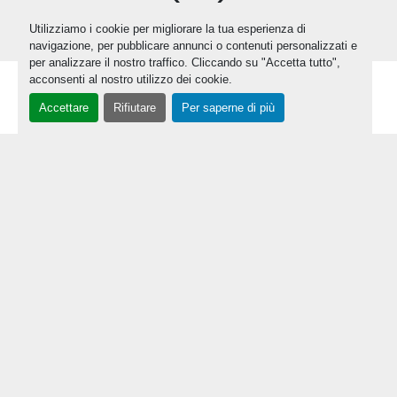
Utilizziamo i cookie per migliorare la tua esperienza di
navigazione, per pubblicare annunci o contenuti personalizzati e
per analizzare il nostro traffico. Cliccando su "Accetta tutto",
acconsenti al nostro utilizzo dei cookie.
Accettare
Rifiutare
Per saperne di più
PRODOTTI
NEWS
CATALOGO
MANUTENZIONI PROGRAMMATE
NOLEGGIO
ASSISTENZA
CONTATTI
AGITATORI-TRAVASO 2025