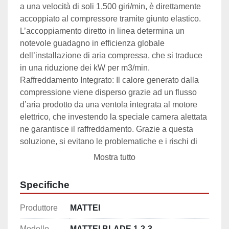
a una velocità di soli 1,500 giri/min, è direttamente 
accoppiato al compressore tramite giunto elastico. 
L’accoppiamento diretto in linea determina un 
notevole guadagno in efficienza globale 
dell’installazione di aria compressa, che si traduce 
in una riduzione dei kW per m3/min.

Raffreddamento Integrato: Il calore generato dalla 
compressione viene disperso grazie ad un flusso 
d’aria prodotto da una ventola integrata al motore 
elettrico, che investendo la speciale camera alettata 
ne garantisce il raffreddamento. Grazie a questa 
soluzione, si evitano le problematiche e i rischi di 
intasamento legati al mal funzionamento del 
Mostra tutto
radiatore di raffreddamento.

Aria Compressa di Qualità: La speciale separazione 
Specifiche
aria-olio a tre stadi consente di ottenere un’aria di 
qualità superiore e con bassissimi residui oleosi.

Produttore
MATTEI
Valvola Anticondensa: Mattei ha brevettato un unico 
e innovativo sistema anticondensa che evita, in 
Modello
MATTEI BLADE 1-2-3