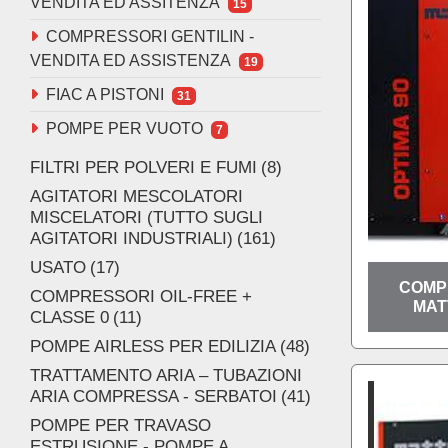
VENDITA ED ASSITENZA
15
COMPRESSORI GENTILIN -
VENDITA ED ASSISTENZA
19
FIAC A PISTONI
31
POMPE PER VUOTO
7
FILTRI PER POLVERI E FUMI
8
AGITATORI MESCOLATORI
MISCELATORI (TUTTO SUGLI
AGITATORI INDUSTRIALI)
161
USATO
17
COMP
COMPRESSORI OIL-FREE +
MATT
CLASSE 0
11
POMPE AIRLESS PER EDILIZIA
48
TRATTAMENTO ARIA – TUBAZIONI
ARIA COMPRESSA - SERBATOI
41
POMPE PER TRAVASO
ESTRUSIONE - POMPE A