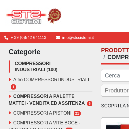
+ 39 (0)542 641113
info@stssistemi.it
PRODOTT
Categorie
COMPRE
COMPRESSORI
INDUSTRIALI
100
Altro COMPRESSORI INDUSTRIALI
1
COMPRESSORI A PALETTE
MATTEI - VENDITA ED ASSITENZA
6
SCOPRI LA 
COMPRESSORI A PISTONI
21
COMPRESSORI A VITE BOGE -