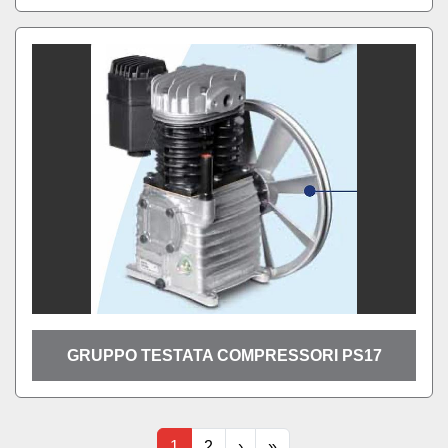
GRUPPO TESTATA COMPRESSORI PS17
1
2
›
»