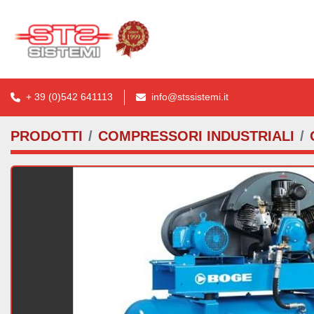
+ 39 (0)542 641113
info@stssistemi.it
PRODOTTI
COMPRESSORI INDUSTRIALI