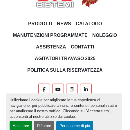
PRODOTTI
NEWS
CATALOGO
MANUTENZIONI PROGRAMMATE
NOLEGGIO
ASSISTENZA
CONTATTI
AGITATORI-TRAVASO 2025
POLITICA SULLA RISERVATEZZA
facebook
youtube
instagram
linkedin
Utilizziamo i cookie per migliorare la tua esperienza di
Machinio System
sito web di
Machinio
navigazione, per pubblicare annunci o contenuti personalizzati e
per analizzare il nostro traffico. Cliccando su "Accetta tutto",
Personalizza le preferenze sui Cookies
acconsenti al nostro utilizzo dei cookie.
Accettare
Rifiutare
Per saperne di più